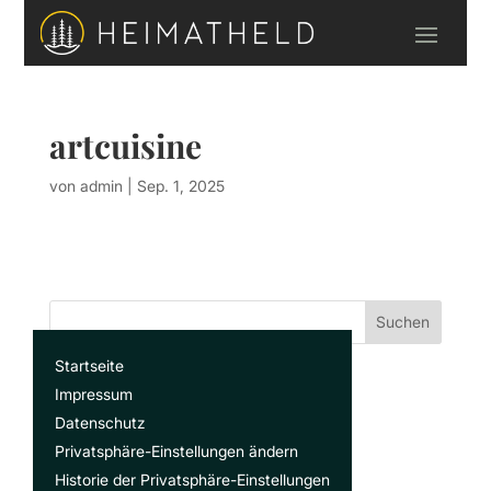
artcuisine
von
admin
|
Sep. 1, 2025
Suchen
Startseite
Recent Posts
Impressum
Datenschutz
Privatsphäre-Einstellungen ändern
Recent Comments
Historie der Privatsphäre-Einstellungen