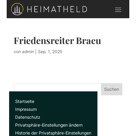
Friedensreiter Braeu
von
admin
|
Sep. 1, 2025
Suchen
Startseite
Recent Posts
Impressum
Datenschutz
Privatsphäre-Einstellungen ändern
Recent Comments
Historie der Privatsphäre-Einstellungen