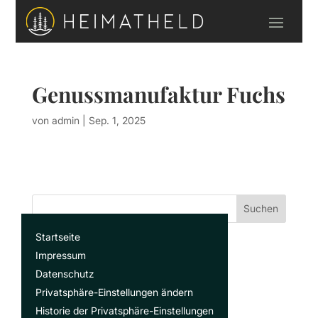
Genussmanufaktur Fuchs
von
admin
|
Sep. 1, 2025
Suchen
Startseite
Recent Posts
Impressum
Datenschutz
Privatsphäre-Einstellungen ändern
Recent Comments
Historie der Privatsphäre-Einstellungen