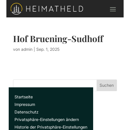
Hof Bruening-Sudhoff
von
admin
|
Sep. 1, 2025
Suchen
Startseite
Recent Posts
Impressum
Datenschutz
Privatsphäre-Einstellungen ändern
Recent Comments
Historie der Privatsphäre-Einstellungen