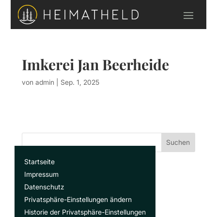
Imkerei Jan Beerheide
von
admin
|
Sep. 1, 2025
Suchen
Startseite
Recent Posts
Impressum
Datenschutz
Privatsphäre-Einstellungen ändern
Recent Comments
Historie der Privatsphäre-Einstellungen