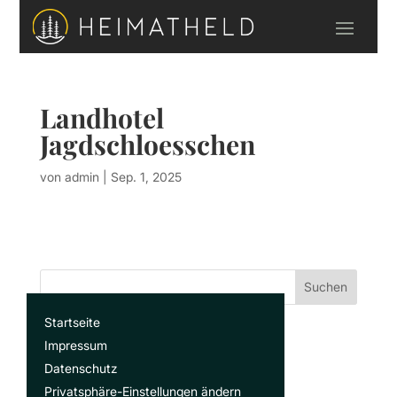
Landhotel
Jagdschloesschen
von
admin
|
Sep. 1, 2025
Suchen
Startseite
Recent Posts
Impressum
Datenschutz
Privatsphäre-Einstellungen ändern