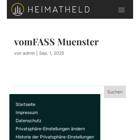
vomFASS Muenster
von
admin
|
Sep. 1, 2025
Suchen
Startseite
Recent Posts
Impressum
Datenschutz
Privatsphäre-Einstellungen ändern
Recent Comments
Historie der Privatsphäre-Einstellungen